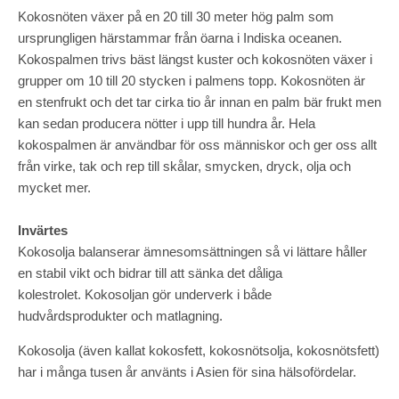
Kokosnöten växer på en 20 till 30 meter hög palm som
ursprungligen härstammar från öarna i Indiska oceanen.
Kokospalmen trivs bäst längst kuster och kokosnöten växer i
grupper om 10 till 20 stycken i palmens topp. Kokosnöten är
en stenfrukt och det tar cirka tio år innan en palm bär frukt men
kan sedan producera nötter i upp till hundra år. Hela
kokospalmen är användbar för oss människor och ger oss allt
från virke, tak och rep till skålar, smycken, dryck, olja och
mycket mer.
Invärtes
Kokosolja balanserar ämnesomsättningen så vi lättare håller
en stabil vikt och bidrar till att sänka det dåliga
kolestrolet. Kokosoljan gör underverk i både
hudvårdsprodukter och matlagning.
Kokosolja (även kallat kokosfett, kokosnötsolja, kokosnötsfett)
har i många tusen år använts i Asien för sina hälsofördelar.