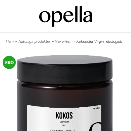
Hem
»
Naturliga produkter
»
Vaxer/fett
» Kokosolja Virgin, ekologisk