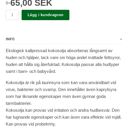
65,00 SEK
0+
Lägg i kundvagnen
INFO
Ekologisk kallpressad kokosolja absorberas långsamt av
huden och hjälper, tack vare sin höga andel mättade fettsyror,
huden att hålla sig återfuktad. Kokosolja passar alla hudtyper
samt i barn- och babyvård.
Kokosolja är rik på laurinsyra som kan vara användbart vid
virus, bakterier och svamp. Den innehåller även kaprylsyra
som har liknande egenskaper men även gynnar goda
tarmbakterier.
Kokosolja kan provas vid irritation och andra hudbesvär. Den
har lugnande egenskaper och kan även vara effektiv vid mjäll.
Kan provas vid probelmhy.