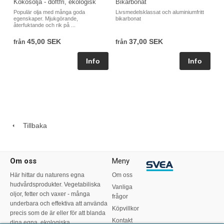
Kokosolja - doftfri, ekologisk
Bikarbonat
Populär olja med många goda
Livsmedelsklassat och aluminiumfritt
egenskaper. Mjukgörande,
bikarbonat
återfuktande och rik på ...
45,00 SEK
37,00 SEK
från
från
Tillbaka
Om oss
Meny
Här hittar du naturens egna
Om oss
hudvårdsprodukter. Vegetabiliska
Vanliga
oljor, fetter och vaxer - många
frågor
underbara och effektiva att använda
Köpvillkor
precis som de är eller för att blanda
Kontakt
dina egna, ekologiska