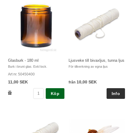
Glasburk - 180 ml
Ljusveke till bivaxljus, tunna ljus
Burk i brunt glas. Exkl lock.
För tillverkning av egna ljus
Art nr. 50450400
11,00 SEK
10,00 SEK
från
Köp