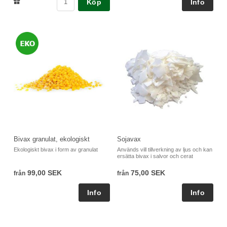
Köp
Bivax granulat, ekologiskt
Sojavax
Ekologiskt bivax i form av granulat
Används vill tillverkning av ljus och kan
ersätta bivax i salvor och cerat
99,00 SEK
75,00 SEK
från
från