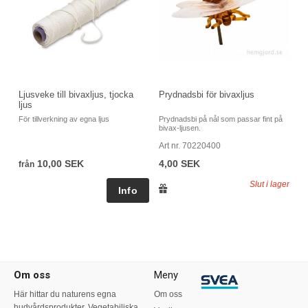
Ljusveke till bivaxljus, tjocka
Prydnadsbi för bivaxljus
ljus
För tillverkning av egna ljus
Prydnadsbi på nål som passar fint på
bivax-ljusen.
Art nr. 70220400
10,00 SEK
4,00 SEK
från
Slut i lager
Om oss
Meny
Här hittar du naturens egna
Om oss
hudvårdsprodukter. Vegetabiliska