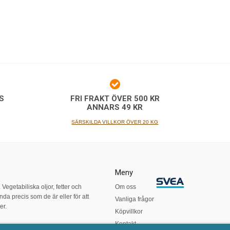
S
FRI FRAKT ÖVER 500 KR
G
ANNARS 49 KR
SÄRSKILDA VILLKOR ÖVER 20 KG
Meny
egetabiliska oljor, fetter och
Om oss
da precis som de är eller för att
Vanliga frågor
er.
Köpvillkor
Kontakt