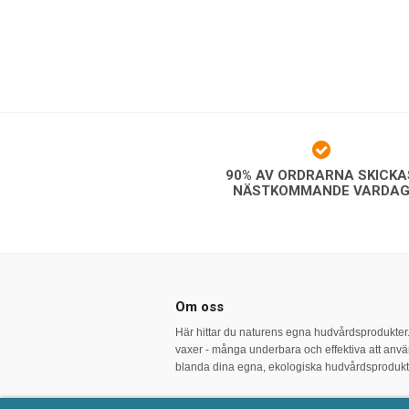
90% AV ORDRARNA SKICKA
NÄSTKOMMANDE VARDA
Om oss
Här hittar du naturens egna hudvårdsprodukter. V
vaxer - många underbara och effektiva att använ
blanda dina egna, ekologiska hudvårdsprodukt