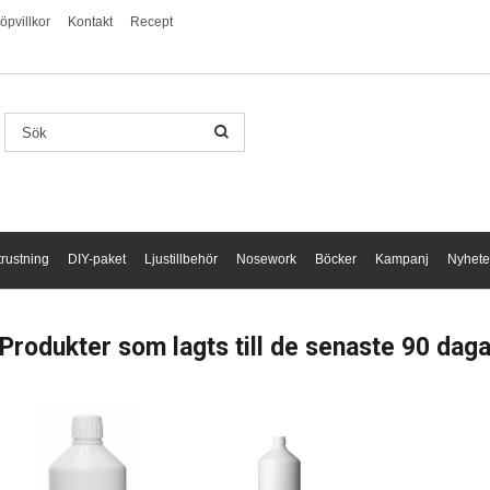
öpvillkor
Kontakt
Recept
trustning
DIY-paket
Ljustillbehör
Nosework
Böcker
Kampanj
Nyhete
Produkter som lagts till de senaste 90 daga