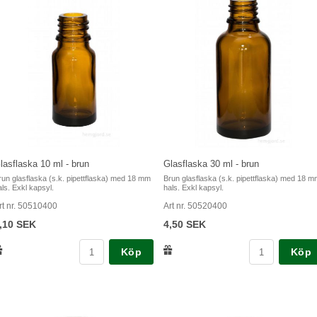
lasflaska 10 ml - brun
Glasflaska 30 ml - brun
run glasflaska (s.k. pipettflaska) med 18 mm
Brun glasflaska (s.k. pipettflaska) med 18 
als. Exkl kapsyl.
hals. Exkl kapsyl.
rt nr. 50510400
Art nr. 50520400
,10 SEK
4,50 SEK
Köp
Köp