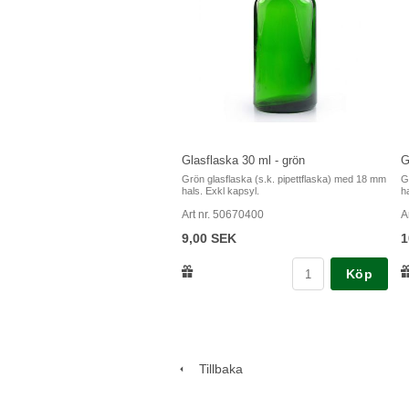
Glasflaska 30 ml - grön
G
Grön glasflaska (s.k. pipettflaska) med 18 mm
G
hals. Exkl kapsyl.
h
Art nr. 50670400
A
9,00 SEK
1
Köp
Tillbaka