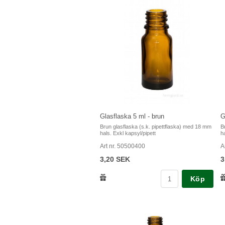
Glasflaska 5 ml - brun
G
Brun glasflaska (s.k. pipettflaska) med 18 mm
B
hals. Exkl kapsyl/pipett
h
Art nr. 50500400
A
3,20 SEK
3
Köp