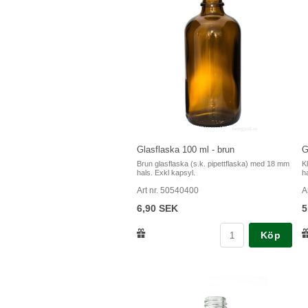
Glasflaska 100 ml - brun
G
Brun glasflaska (s.k. pipettflaska) med 18 mm
K
hals. Exkl kapsyl.
h
Art nr. 50540400
A
6,90 SEK
5
Köp