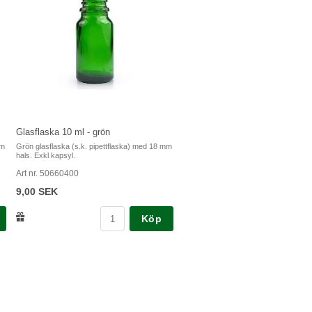
Glasflaska 10 ml - grön
mm
Grön glasflaska (s.k. pipettflaska) med 18 mm
hals. Exkl kapsyl.
Art nr. 50660400
9,00 SEK
Köp