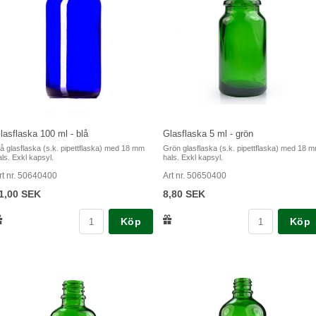
lasflaska 100 ml - blå
Glasflaska 5 ml - grön
lå glasflaska (s.k. pipettflaska) med 18 mm
Grön glasflaska (s.k. pipettflaska) med 18 
als. Exkl kapsyl.
hals. Exkl kapsyl.
rt nr. 50640400
Art nr. 50650400
1,00 SEK
8,80 SEK
Köp
Köp