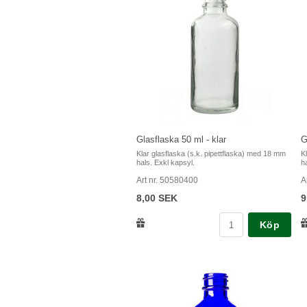
Glasflaska 50 ml - klar
G
Klar glasflaska (s.k. pipettflaska) med 18 mm
K
hals. Exkl kapsyl.
h
Art nr. 50580400
A
8,00 SEK
9
Köp