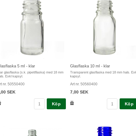
lasflaska 5 ml - klar
Glasflaska 10 ml - klar
lar glasflaska (s.k. pipettflaska) med 18 mm
Transparent glasflaska med 18 mm hals. Exk
als. Exkl kapsyl.
kapsyl.
rt nr. 50550400
Art nr. 50560400
,00 SEK
7,00 SEK
Köp
Köp