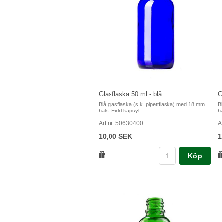
Glasflaska 50 ml - blå
G
Blå glasflaska (s.k. pipettflaska) med 18 mm
B
hals. Exkl kapsyl.
h
Art nr. 50630400
A
10,00 SEK
1
Köp