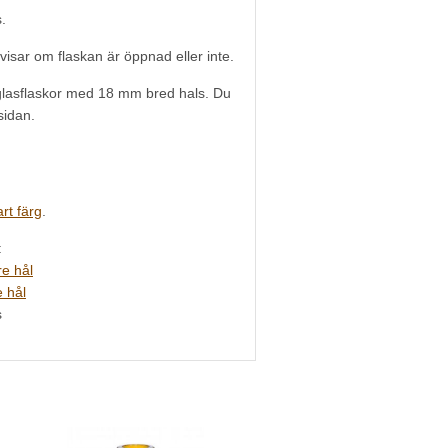
.
isar om flaskan är öppnad eller inte.
a glasflaskor med 18 mm bred hals. Du
sidan.
rt färg
.
:
e hål
 hål
s