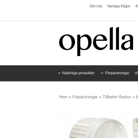
Om oss
Vanliga frågor
K
Naturliga produkter
Förpackningar
U
Hem
»
Förpackningar
»
Tillbehör flaskor
» V