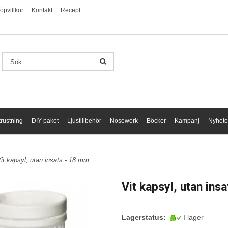
öpvillkor
Kontakt
Recept
trustning
DIY-paket
Ljustillbehör
Nosework
Böcker
Kampanj
Nyhete
it kapsyl, utan insats - 18 mm
Vit kapsyl, utan ins
Lagerstatus:
I lager