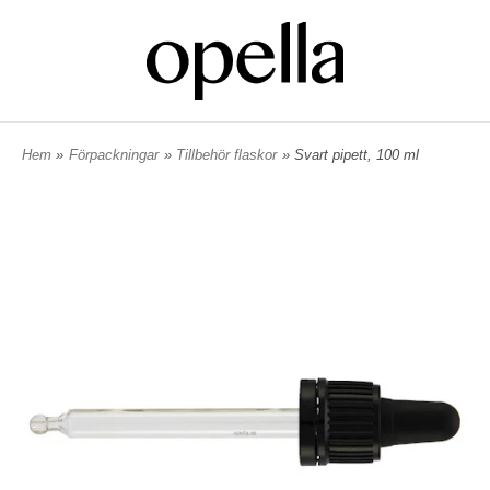
Hem
»
Förpackningar
»
Tillbehör flaskor
» Svart pipett, 100 ml