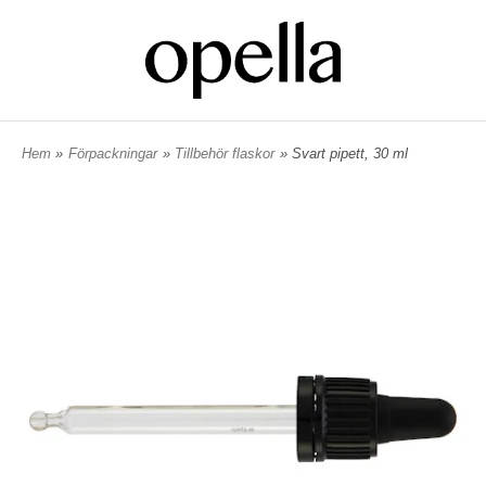
Hem
»
Förpackningar
»
Tillbehör flaskor
» Svart pipett, 30 ml