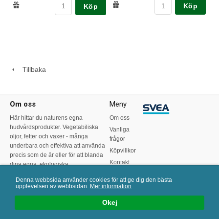
Köp
Köp
Tillbaka
Om oss
Meny
Här hittar du naturens egna
Om oss
hudvårdsprodukter. Vegetabiliska
Vanliga
oljor, fetter och vaxer - många
frågor
underbara och effektiva att använda
Köpvillkor
precis som de är eller för att blanda
Kontakt
dina egna, ekologiska
hudvårdsprodukter.
Recept
Denna webbsida använder cookies för att ge dig den bästa
upplevelsen av webbsidan.
Mer information
0
Okej
SÖK
LOGGA IN
KUNDVAGN
MENY