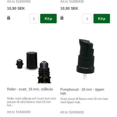
Art nr. 51650400
Art nr. 51080400
10,90 SEK
10,90 SEK
Köp
Köp
Roller - svart, 18 mm, stålkula
Pumphuvud - 18 mm - öppen
hatt
Roller med stålkula och svart lock som
Svart pump till flaska med 18 mm hals
passar till våra flaskor med 18 mm
med öppen hatt
hal...
Art nr. 51640400
Art nr. 52450400