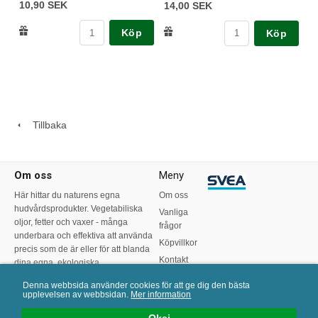
10,90 SEK
14,00 SEK
Köp
Köp
Tillbaka
Om oss
Meny
Här hittar du naturens egna
Om oss
hudvårdsprodukter. Vegetabiliska
Vanliga
oljor, fetter och vaxer - många
frågor
underbara och effektiva att använda
Köpvillkor
precis som de är eller för att blanda
Kontakt
dina egna, ekologiska
hudvårdsprodukter.
Recept
Denna webbsida använder cookies för att ge dig den bästa
upplevelsen av webbsidan.
Mer information
0