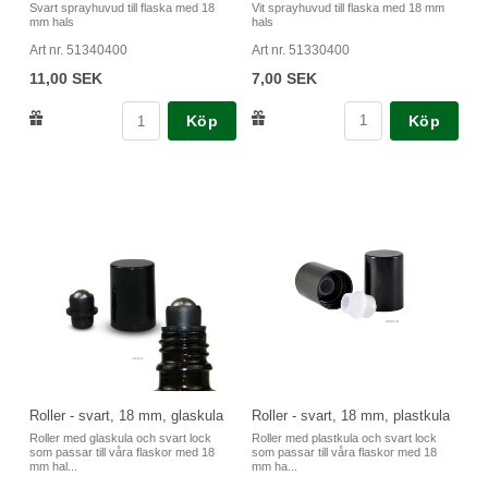
Vit sprayhuvud till flaska med 18 mm
Svart sprayhuvud till flaska med 18
hals
mm hals
Art nr. 51330400
Art nr. 51340400
7,00 SEK
11,00 SEK
Köp
Köp
Roller - svart, 18 mm, glaskula
Roller - svart, 18 mm, plastkula
Roller med glaskula och svart lock
Roller med plastkula och svart lock
som passar till våra flaskor med 18
som passar till våra flaskor med 18
mm hal...
mm ha...