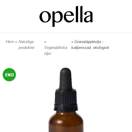
Hem
»
Naturliga
»
» Granatäppleolja -
produkter
Vegetabiliska
kallpressad, ekologisk
oljor