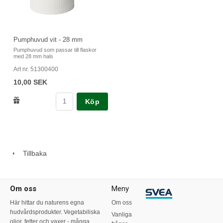
Pumphuvud vit - 28 mm
Pumphuvud som passar till flaskor
med 28 mm hals
Art nr. 51300400
10,00 SEK
Köp
Tillbaka
Om oss
Meny
Här hittar du naturens egna
Om oss
hudvårdsprodukter. Vegetabiliska
Vanliga
oljor, fetter och vaxer - många