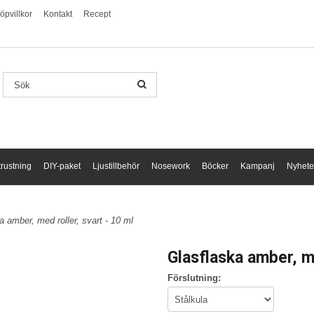
öpvillkor
Kontakt
Recept
trustning
DIY-paket
Ljustillbehör
Nosework
Böcker
Kampanj
Nyhete
a amber, med roller, svart - 10 ml
Glasflaska amber, me
Förslutning: