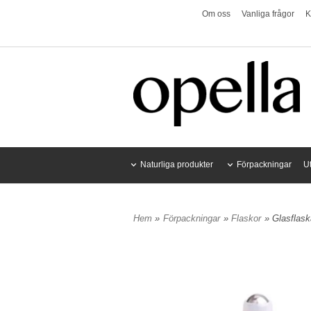
Om oss
Vanliga frågor
K
Naturliga produkter
Förpackningar
U
Hem
»
Förpackningar
»
Flaskor
» Glasflask