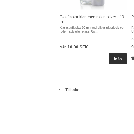
Glasflaska klar, med roller, silver - 10
P
ml
Klar glasflaska 10 ml med silver plastlock och
R
roller i stål eller plast. Ro...
U
A
10,00 SEK
9
från
Tillbaka