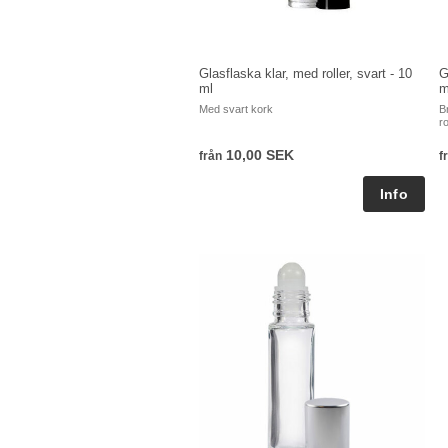
Glasflaska klar, med roller, svart - 10
G
ml
m
Med svart kork
B
ro
10,00 SEK
från
f