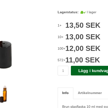
Lagerstatus:
I lager
13,50 SEK
1+
13,00 SEK
10+
12,00 SEK
100+
11,00 SEK
572+
Lägg i kundva
Info
Artikelnummer
Brun glasflaska 10 ml med svart 