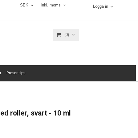
SEK
Inkl. moms
Logga in
(0)
r
Presenttips
d roller, svart - 10 ml