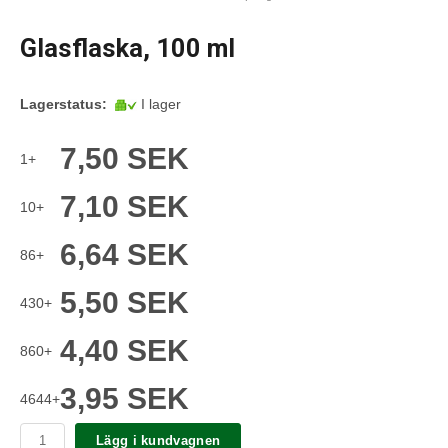
Glasflaska, 100 ml
Lagerstatus:
I lager
7,50 SEK
1+
7,10 SEK
10+
6,64 SEK
86+
5,50 SEK
430+
4,40 SEK
860+
3,95 SEK
4644+
Lägg i kundvagnen