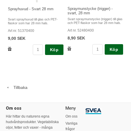
Spraymunstycke (trigger) -
Sprayhuvud - Svart 28 mm
svart, 28 mm
Svart spraymunstycke (trigger) till glas
Svart sprayhuvud till glas och PET-
och PET-flaskor som har 28 mm hals.
flaskor som har 28 mm hals.
Art nr. 52480400
Art nr. 51370400
8,90 SEK
9,00 SEK
Köp
Köp
Tillbaka
Om oss
Meny
Här hittar du naturens egna
Om oss
hudvårdsprodukter. Vegetabiliska
Vanliga
oljor, fetter och vaxer - många
frågor