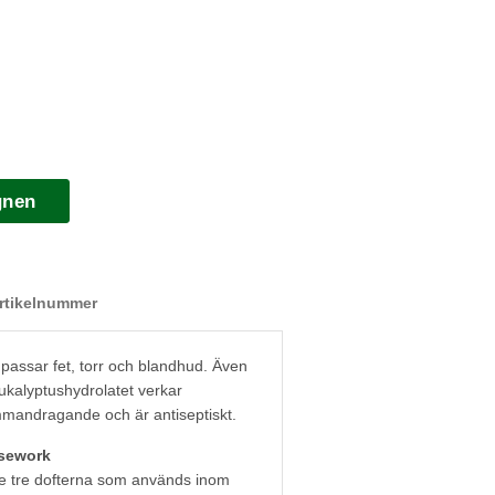
gnen
rtikelnummer
 passar fet, torr och blandhud. Även
ukalyptushydrolatet verkar
mandragande och är antiseptiskt.
osework
de tre dofterna som används inom