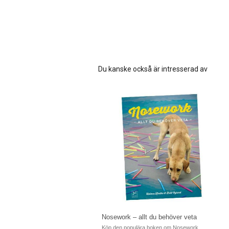
Du kanske också är intresserad av
Nosework – allt du behöver veta
Köp den populära boken om Nosework