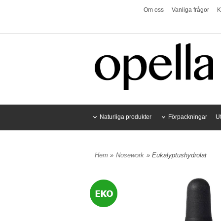
Om oss
Vanliga frågor
K
Naturliga produkter
Förpackningar
U
Hem
»
Nosework
» Eukalyptushydrolat