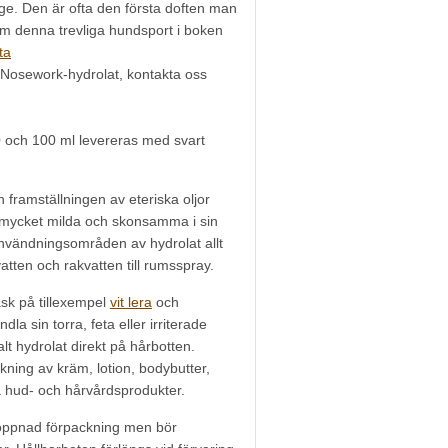
ge. Den är ofta den första doften man
om denna trevliga hundsport i boken
ta
v Nosework-hydrolat, kontakta oss
 och 100 ml levereras med svart
n framställningen av eteriska oljor
sa mycket milda och skonsamma i sin
nvändningsområden av hydrolat allt
tten och rakvatten till rumsspray.
sk på tillexempel
vit lera
och
dla sin torra, feta eller irriterade
t hydrolat direkt på hårbotten.
rkning av kräm, lotion, bodybutter,
 hud- och hårvårdsprodukter.
n öppnad förpackning men bör