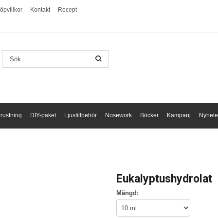
öpvillkor
Kontakt
Recept
trustning
DIY-paket
Ljustillbehör
Nosework
Böcker
Kampanj
Nyhete
Eukalyptushydrolat
Mängd: