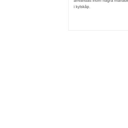
användas inom några månader.
i kylskåp.