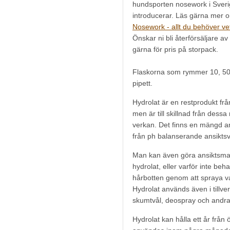
hundsporten nosework i Sveri
introducerar. Läs gärna mer 
Nosework - allt du behöver ve
Önskar ni bli återförsäljare a
gärna för pris på storpack.
Flaskorna som rymmer 10, 50
pipett.
Hydrolat är en restprodukt frå
men är till skillnad från des
verkan. Det finns en mängd a
från ph balanserande ansiktsva
Man kan även göra ansiktsma
hydrolat, eller varför inte behan
hårbotten genom att spraya val
Hydrolat används även i tillve
skumtvål, deospray och andra
Hydrolat kan hålla ett år frå