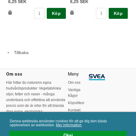
6,25 SEK
6,25 SEK
Köp
Köp
Tillbaka
Om oss
Meny
Här hittar du naturens egna
Om oss
hudvårdsprodukter. Vegetabiliska
Vanliga
oljor, fetter och vaxer - många
frågor
underbara och effektiva att använda
Köpvillkor
precis som de är eller för att blanda
Kontakt
dina egna, ekologiska
hudvårdsprodukter.
Recept
Denna webbsida använder cookies för att ge dig den bästa
upplevelsen av webbsidan.
Mer information
0
Okej