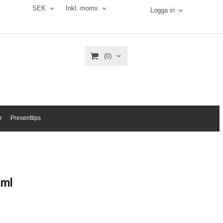
SEK
Inkl. moms
Logga in
(0)
r
Presenttips
 ml