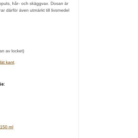
oputs, hår- och skäggvax. Dosan är
r därför även utmärkt till livsmedel
an av locket)
lät kant
.
ie:
 150 ml