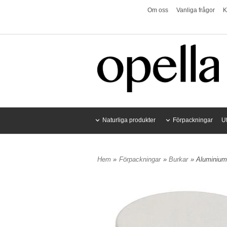
Om oss
Vanliga frågor
K
Naturliga produkter
Förpackningar
U
Hem
»
Förpackningar
»
Burkar
» Aluminium