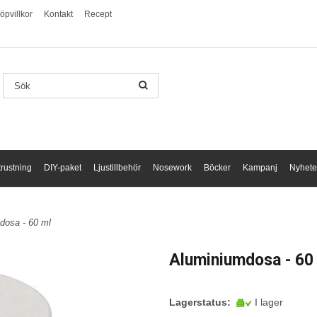
öpvillkor
Kontakt
Recept
trustning
DIY-paket
Ljustillbehör
Nosework
Böcker
Kampanj
Nyhete
dosa - 60 ml
Aluminiumdosa - 60
Lagerstatus:
I lager